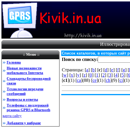
Иллюстрирова
Список каталогов, в которых сайт 
:: Меню ::
Поиск по списку:
Головна
Новые возможности
Страницы: [
a
] [
b
] [
c
] [
d
] [
e
] [
f
] [
g
] [
мобильного Internet
а
[
w
] [
x
] [
y
] [
z
] [
0
] [
1
] [
2
] [
3
] [
4
] [
5
] [
Стандарты беспроводной
[
c1
](1) [
ca
](88) [
ce
](1) [
ch
](9) [
ci
](1)
связи
Технологии передачи
сообщений
Вопросы и ответы
Телефоны с поддержкой
режима GPRS и Bluetooth
карта сайту
Добавити у вибране