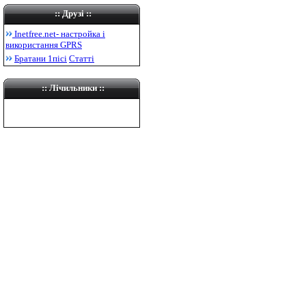
::
Друзі
::
Inetfree.net-
настройка і
використання
GPRS
Братани 1пісі
Статті
:: Лічильники ::