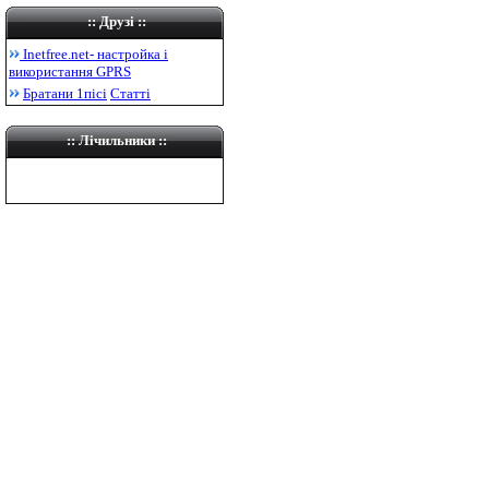
::
Друзі
::
Inetfree.net-
настройка і
використання
GPRS
Братани 1пісі
Статті
:: Лічильники ::