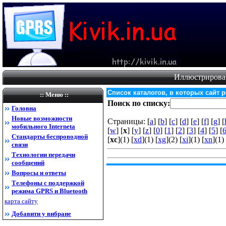
Иллюстрирова
Список каталогов, в которых сайт 
:: Меню ::
Поиск по списку:
Головна
Новые возможности
Страницы: [
a
] [
b
] [
c
] [
d
] [
e
] [
f
] [
g
] [
мобильного Internet
а
[
w
] [
x
] [
y
] [
z
] [
0
] [
1
] [
2
] [
3
] [
4
] [
5
] [
Стандарты беспроводной
[
xc
](1) [
xd
](1) [
xg
](2) [
xi
](1) [
xn
](1) 
связи
Технологии передачи
сообщений
Вопросы и ответы
Телефоны с поддержкой
режима GPRS и Bluetooth
карта сайту
Добавити у вибране