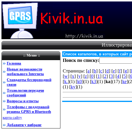
Иллюстрирова
Список каталогов, в которых сайт 
:: Меню ::
Поиск по списку:
Головна
Новые возможности
Страницы: [
a
] [
b
] [
c
] [
d
] [
e
] [
f
] [
g
] [
мобильного Internet
а
[
w
] [
x
] [
y
] [
z
] [
0
] [
1
] [
2
] [
3
] [
4
] [
5
] [
Стандарты беспроводной
[
k.
](1) [
k0
](1) [
k3
](1) [
ka
](17) [
ke
](2
связи
(1) [
ky
](1)
Технологии передачи
сообщений
Вопросы и ответы
Телефоны с поддержкой
режима GPRS и Bluetooth
карта сайту
Добавити у вибране