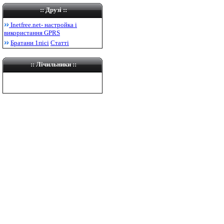
::
Друзі
::
Inetfree.net-
настройка і
використання
GPRS
Братани 1пісі
Статті
:: Лічильники ::