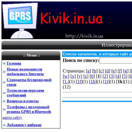
Иллюстрирова
Список каталогов, в которых сайт 
:: Меню ::
Поиск по списку:
Головна
Новые возможности
Страницы: [
a
] [
b
] [
c
] [
d
] [
e
] [
f
] [
g
] [
мобильного Internet
а
[
w
] [
x
] [
y
] [
z
] [
0
] [
1
] [
2
] [
3
] [
4
] [
5
] [
Стандарты беспроводной
[
1.
](1) [
1f
](1) [
1h
](1) [
1j
](1) [
1k
](1) [
связи
(12)
Технологии передачи
сообщений
Вопросы и ответы
Телефоны с поддержкой
режима GPRS и Bluetooth
карта сайту
Добавити у вибране