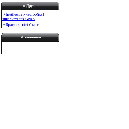
::
Друзі
::
Inetfree.net-
настройка і
використання
GPRS
Братани 1пісі
Статті
:: Лічильники ::