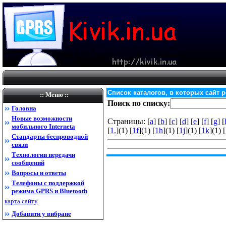
Список каталогов, в которых сайт 
:: Меню ::
Поиск по списку:
Головна
Новые возможности
Страницы: [
a
] [
b
] [
c
] [
d
] [
e
] [
f
] [
g
] [
мобильного Internet
а
[
1.
](1) [
1f
](1) [
1h
](1) [
1j
](1) [
1k
](1) [
Стандарты беспроводной
связи
Технологии передачи
сообщений
Вопросы и ответы
Телефоны с поддержкой
режима GPRS и Bluetooth
карта сайту
Добавити у вибране