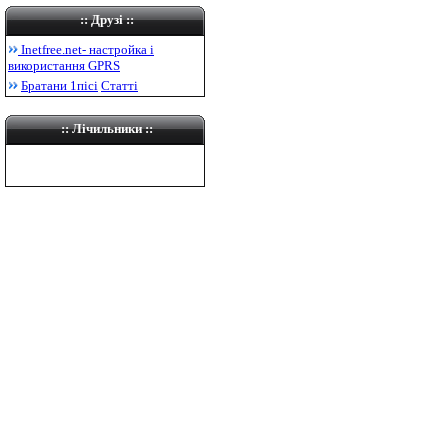
::
Друзі
::
Inetfree.net-
настройка і
використання
GPRS
Братани 1пісі
Статті
:: Лічильники ::