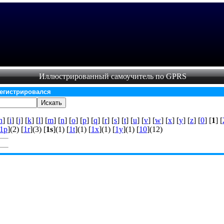
Иллюстрированный самоучитель по GPRS
регистрировался
h
] [
i
] [
j
] [
k
] [
l
] [
m
] [
n
] [
o
] [
p
] [
q
] [
r
] [
s
] [
t
] [
u
] [
v
] [
w
] [
x
] [
y
] [
z
] [
0
] [
1
] [
1p
](2) [
1r
](3) [
1s
](1) [
1t
](1) [
1x
](1) [
1y
](1) [
10
](12)