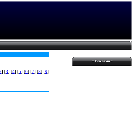
::
Реклама
::
2
] [
3
] [
4
] [
5
] [
6
] [
7
] [
8
] [
9
]